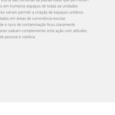
 oferta das centenas de placas-base que permitiram
ores em ínumeros espaços de todas as unidades
res vieram permitir a criação de espaços unitários
lados em áreas de convivência escolar
nde o risco de contaminação ficou claramente
adores saibam complementar esta ação com atitudes
e pessoal e coletiva.